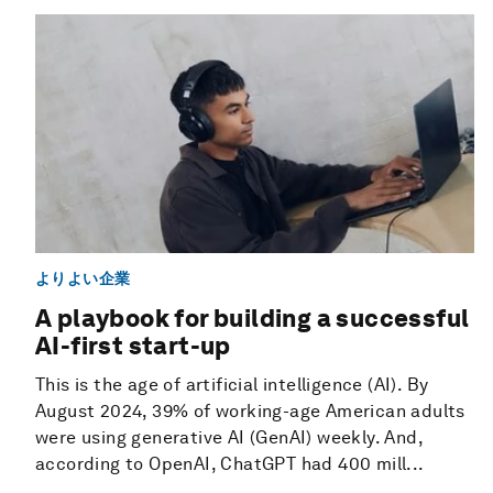
よりよい企業
A playbook for building a successful
AI-first start-up
This is the age of artificial intelligence (AI). By
August 2024, 39% of working-age American adults
were using generative AI (GenAI) weekly. And,
according to OpenAI, ChatGPT had 400 mill...