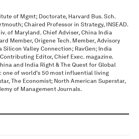
titute of Mgmt; Doctorate, Harvard Bus. Sch.
artmouth; Chaired Professor in Strategy, INSEAD.
v. of Maryland. Chief Adviser, China India
oard Member, Origene Tech. Member, Advisory
 Silicon Valley Connection; RavGen; India
Contributing Editor, Chief Exec. magazine.
hina and India Right & The Quest for Global
one of world's 50 most influential living
tar, The Economist; North American Superstar,
ademy of Management Journals.