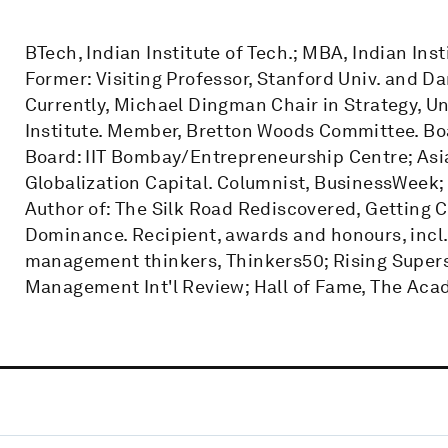
BTech, Indian Institute of Tech.; MBA, Indian Ins
Former: Visiting Professor, Stanford Univ. and D
Currently, Michael Dingman Chair in Strategy, Uni
Institute. Member, Bretton Woods Committee. B
Board: IIT Bombay/Entrepreneurship Centre; Asia
Globalization Capital. Columnist, BusinessWeek; 
Author of: The Silk Road Rediscovered, Getting C
Dominance. Recipient, awards and honours, incl.: 
management thinkers, Thinkers50; Rising Supers
Management Int'l Review; Hall of Fame, The Ac