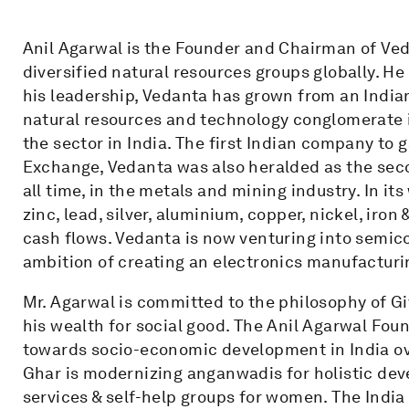
Anil Agarwal is the Founder and Chairman of Ved
diversified natural resources groups globally. 
his leadership, Vedanta has grown from an Indi
natural resources and technology conglomerate i
the sector in India. The first Indian company to 
Exchange, Vedanta was also heralded as the secon
all time, in the metals and mining industry. In its
zinc, lead, silver, aluminium, copper, nickel, iron
cash flows. Vedanta is now venturing into semic
ambition of creating an electronics manufacturi
Mr. Agarwal is committed to the philosophy of G
his wealth for social good. The Anil Agarwal Fou
towards socio-economic development in India ove
Ghar is modernizing anganwadis for holistic dev
services & self-help groups for women. The India