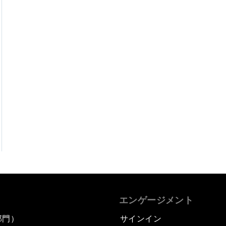
エンゲージメント
部門）
サインイン