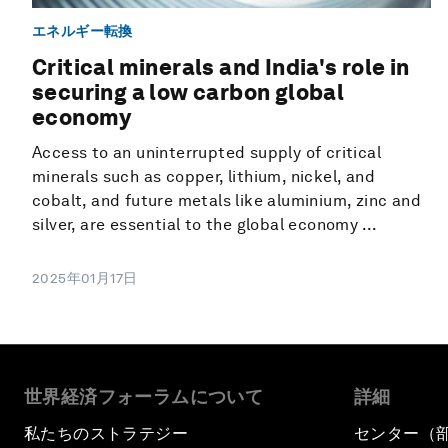
エネルギー転換
Critical minerals and India's role in
securing a low carbon global
economy
Access to an uninterrupted supply of critical
minerals such as copper, lithium, nickel, and
cobalt, and future metals like aluminium, zinc and
silver, are essential to the global economy ...
2025年01月17日
世界経済フォーラムについて
詳細
私たちのストラテジー
センター（