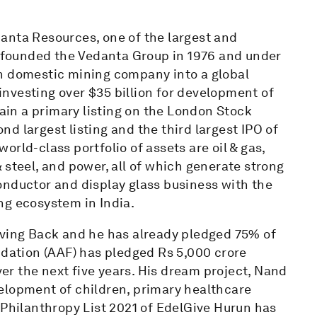
anta Resources, one of the largest and
He founded the Vedanta Group in 1976 and under
an domestic mining company into a global
nvesting over $35 billion for development of
gain a primary listing on the London Stock
d largest listing and the third largest IPO of
 world-class portfolio of assets are oil & gas,
 & steel, and power, all of which generate strong
onductor and display glass business with the
ng ecosystem in India.
iving Back and he has already pledged 75% of
ndation (AAF) has pledged Rs 5,000 crore
r the next five years. His dream project, Nand
elopment of children, primary healthcare
 Philanthropy List 2021 of EdelGive Hurun has