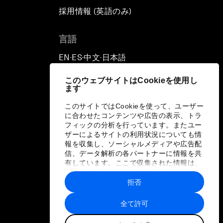
採用情報 (英語のみ)
て
言語
EN
ES
中文
日本語
▪
▪
▪
このウェブサイトはCookieを使用し
ます
このサイトではCookieを使って、ユーザー
に合わせたコンテンツや広告の表示、トラ
フィックの分析を行っています。またユー
ザーによるサイトの利用状況についても情
報を収集し、ソーシャルメディアや広告配
信、データ解析の各パートナーに情報を共
有しています。ここで収集された情報は、
ユーザーが各パートナーに提供した他の情
報や各パートナーのサービスを使用した際
拒否
に収集された情報と組み合わされ、各パー
トナーによって使用されることがありま
全て許可
す。