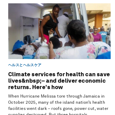
ヘルスとヘルスケア
Climate services for health can save
lives&nbsp;– and deliver economic
returns. Here's how
When Hurricane Melissa tore through Jamaica in
October 2025, many of the island nation’s health
facilities went dark – roofs gone, power cut, water
supplies destroyed. But three hospitals...