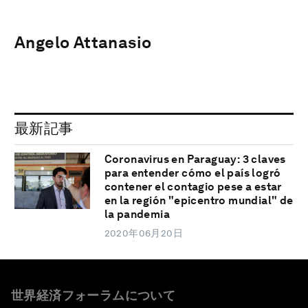
Angelo Attanasio
最新記事
Coronavirus en Paraguay: 3 claves
para entender cómo el país logró
contener el contagio pese a estar
en la región "epicentro mundial" de
la pandemia
2020年06月20日
世界経済フォーラムについて