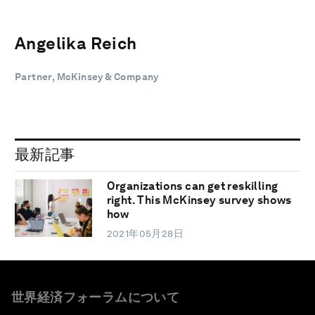
Angelika Reich
Partner, McKinsey & Company
最新記事
Organizations can get reskilling
right. This McKinsey survey shows
how
2021年05月28日
世界経済フォーラムについて