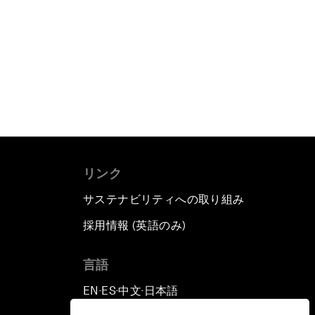
リンク
サステナビリティへの取り組み
採用情報 (英語のみ)
て
言語
EN
ES
中文
日本語
▪
▪
▪