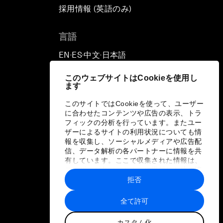
採用情報 (英語のみ)
て
言語
EN
ES
中文
日本語
▪
▪
▪
このウェブサイトはCookieを使用し
ます
このサイトではCookieを使って、ユーザー
に合わせたコンテンツや広告の表示、トラ
フィックの分析を行っています。またユー
ザーによるサイトの利用状況についても情
報を収集し、ソーシャルメディアや広告配
信、データ解析の各パートナーに情報を共
有しています。ここで収集された情報は、
ユーザーが各パートナーに提供した他の情
報や各パートナーのサービスを使用した際
拒否
に収集された情報と組み合わされ、各パー
トナーによって使用されることがありま
全て許可
す。
カスタム化