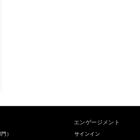
エンゲージメント
部門）
サインイン