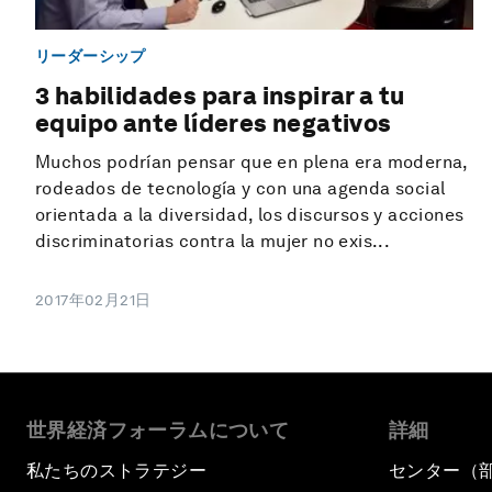
リーダーシップ
3 habilidades para inspirar a tu
equipo ante líderes negativos
Muchos podrían pensar que en plena era moderna,
rodeados de tecnología y con una agenda social
orientada a la diversidad, los discursos y acciones
discriminatorias contra la mujer no exis...
2017年02月21日
世界経済フォーラムについて
詳細
私たちのストラテジー
センター（