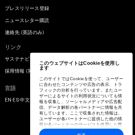
プレスリリース登録
ニュースレター購読
連絡先 (英語のみ)
リンク
サステナビリティへの取り組み
このウェブサイトはCookieを使用し
ます
採用情報 (英語のみ)
このサイトではCookieを使って、ユーザー
に合わせたコンテンツや広告の表示、トラ
言語
フィックの分析を行っています。またユー
ザーによるサイトの利用状況についても情
EN
ES
中文
日本語
▪
▪
▪
報を収集し、ソーシャルメディアや広告配
信、データ解析の各パートナーに情報を共
有しています。ここで収集された情報は、
ユーザーが各パートナーに提供した他の情
報や各パートナーのサービスを使用した際
に収集された情報と組み合わされ、各パー