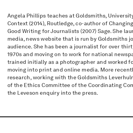
Angela Phillips teaches at Goldsmiths, University
Context (2014), Routledge, co-author of Changing
Good Writing for Journalists (2007) Sage. She la
media, news website that is run by Goldsmiths jo
audience. She has been a journalist for over thirt
1970s and moving on to work for national newspa
trained initially as a photographer and worked fo
moving into print and online media. More recentl
research, working with the Goldsmiths Leverhulm
of the Ethics Committee of the Coordinating Co
the Leveson enquiry into the press.