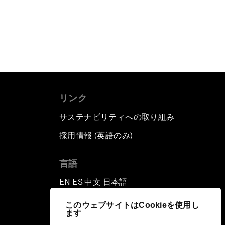
リンク
サステナビリティへの取り組み
採用情報 (英語のみ)
て
言語
EN
ES
中文
日本語
▪
▪
▪
このウェブサイトはCookieを使用し
ます