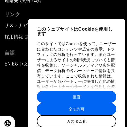
連絡先 (英語のみ)
リンク
サステナビリティへの取り組み
このウェブサイトはCookieを使用し
ます
採用情報 (英語のみ)
このサイトではCookieを使って、ユーザー
に合わせたコンテンツや広告の表示、トラ
言語
フィックの分析を行っています。またユー
ザーによるサイトの利用状況についても情
EN
ES
中文
日本語
▪
▪
▪
報を収集し、ソーシャルメディアや広告配
信、データ解析の各パートナーに情報を共
有しています。ここで収集された情報は、
ユーザーが各パートナーに提供した他の情
報や各パートナーのサービスを使用した際
に収集された情報と組み合わされ、各パー
拒否
トナーによって使用されることがありま
プライバシーポリシーと利用規約
す。
全て許可
サイトマップ
カスタム化
©
2026
世界経済フォーラム
EN
ES
中文
日本語