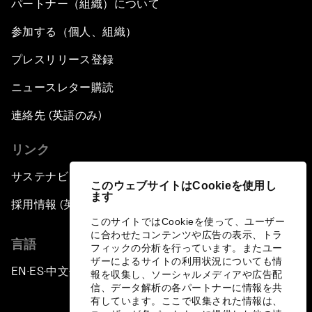
パートナー（組織）について
参加する（個人、組織）
プレスリリース登録
ニュースレター購読
連絡先 (英語のみ)
リンク
サステナビリティへの取り組み
このウェブサイトはCookieを使用し
ます
採用情報 (英語のみ)
このサイトではCookieを使って、ユーザー
に合わせたコンテンツや広告の表示、トラ
言語
フィックの分析を行っています。またユー
ザーによるサイトの利用状況についても情
EN
ES
中文
日本語
▪
▪
▪
報を収集し、ソーシャルメディアや広告配
信、データ解析の各パートナーに情報を共
有しています。ここで収集された情報は、