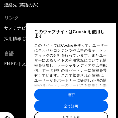
連絡先 (英語のみ)
リンク
サステナビリティへの取り組み
このウェブサイトはCookieを使用し
ます
採用情報 (英語のみ)
このサイトではCookieを使って、ユーザー
に合わせたコンテンツや広告の表示、トラ
言語
フィックの分析を行っています。またユー
ザーによるサイトの利用状況についても情
EN
ES
中文
日本語
▪
▪
▪
報を収集し、ソーシャルメディアや広告配
信、データ解析の各パートナーに情報を共
有しています。ここで収集された情報は、
ユーザーが各パートナーに提供した他の情
報や各パートナーのサービスを使用した際
に収集された情報と組み合わされ、各パー
拒否
トナーによって使用されることがありま
プライバシーポリシーと利用規約
す。
全て許可
サイトマップ
カスタム化