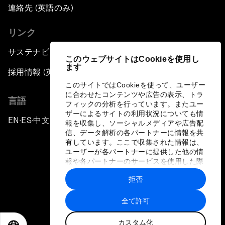
連絡先 (英語のみ)
リンク
サステナビリティへの取り組み
このウェブサイトはCookieを使用し
ます
採用情報 (英語のみ)
このサイトではCookieを使って、ユーザー
に合わせたコンテンツや広告の表示、トラ
言語
フィックの分析を行っています。またユー
ザーによるサイトの利用状況についても情
EN
ES
中文
日本語
▪
▪
▪
報を収集し、ソーシャルメディアや広告配
信、データ解析の各パートナーに情報を共
有しています。ここで収集された情報は、
ユーザーが各パートナーに提供した他の情
報や各パートナーのサービスを使用した際
に収集された情報と組み合わされ、各パー
拒否
トナーによって使用されることがありま
プライバシーポリシーと利用規約
す。
全て許可
サイトマップ
カスタム化