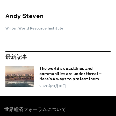
Andy Steven
Writer, World Resource Institute
最新記事
The world’s coastlines and
communities are under threat –
Here’s 4 ways to protect them
2020年11月18日
世界経済フォーラムについて