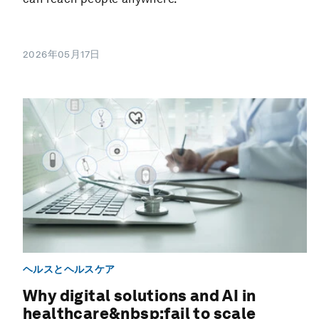
2026年05月17日
ヘルスとヘルスケア
Why digital solutions and AI in
healthcare&nbsp;fail to scale