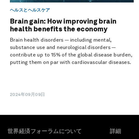
ヘルスとヘルスケア
Brain gain: How improving brain
health benefits the economy
Brain health disorders — including mental,
substance use and neurological disorders —
contribute up to 15% of the global disease burden,
putting them on par with cardiovascular diseases.
2024年09月09日
世界経済フォーラムについて
詳細