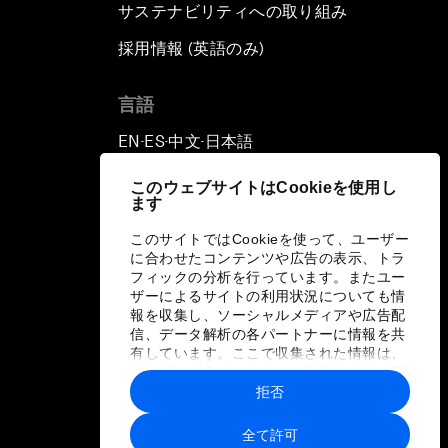
サステナビリティへの取り組み
採用情報 (英語のみ)
て
言語
EN
ES
中文
日本語
▪
▪
▪
このウェブサイトはCookieを使用し
ます
このサイトではCookieを使って、ユーザー
に合わせたコンテンツや広告の表示、トラ
フィックの分析を行っています。またユー
ザーによるサイトの利用状況についても情
報を収集し、ソーシャルメディアや広告配
信、データ解析の各パートナーに情報を共
有しています。ここで収集された情報は、
ユーザーが各パートナーに提供した他の情
報や各パートナーのサービスを使用した際
拒否
に収集された情報と組み合わされ、各パー
トナーによって使用されることがありま
全て許可