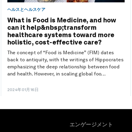
ヘルスとヘルスケア
What is Food is Medicine, and how
can it help&nbsp;transform
healthcare systems toward more
holistic, cost-effective care?
The concept of “Food is Medicine” (FIM) dates
back to antiquity, with the writings of Hippocrates
emphasizing the deep relationship between food
and health. However, in scaling global foo...
2024年01月16日
エンゲージメント