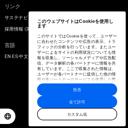
リンク
サステナビリティへの取り組み
このウェブサイトはCookieを使用し
ます
採用情報 (英語のみ)
このサイトではCookieを使って、ユーザー
に合わせたコンテンツや広告の表示、トラ
言語
フィックの分析を行っています。またユー
ザーによるサイトの利用状況についても情
EN
ES
中文
日本語
▪
▪
▪
報を収集し、ソーシャルメディアや広告配
信、データ解析の各パートナーに情報を共
有しています。ここで収集された情報は、
ユーザーが各パートナーに提供した他の情
報や各パートナーのサービスを使用した際
に収集された情報と組み合わされ、各パー
拒否
トナーによって使用されることがありま
プライバシーポリシーと利用規約
す。
全て許可
サイトマップ
カスタム化
©
2026
世界経済フォーラム
EN
ES
中文
日本語