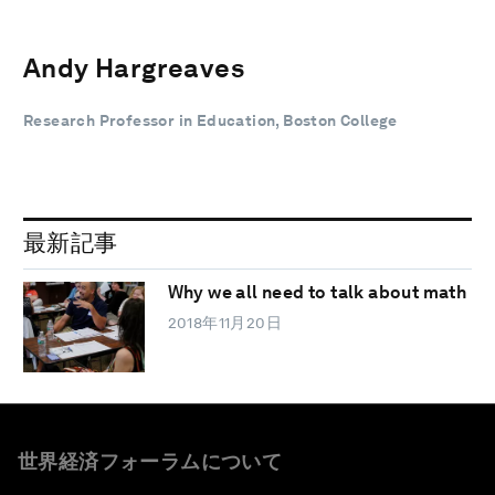
Andy Hargreaves
Research Professor in Education, Boston College
最新記事
Why we all need to talk about math
2018年11月20日
世界経済フォーラムについて