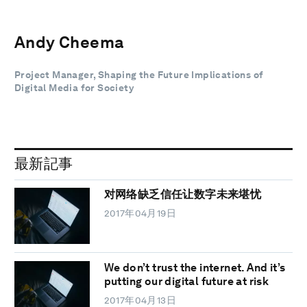
Andy Cheema
Project Manager, Shaping the Future Implications of
Digital Media for Society
最新記事
对网络缺乏信任让数字未来堪忧
2017年04月19日
We don’t trust the internet. And it’s
putting our digital future at risk
2017年04月13日