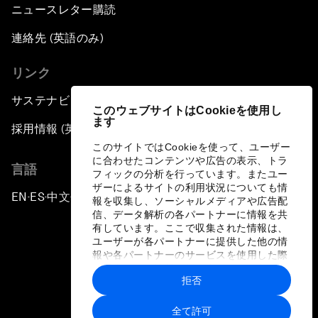
ニュースレター購読
連絡先 (英語のみ)
リンク
サステナビリティへの取り組み
このウェブサイトはCookieを使用し
ます
採用情報 (英語のみ)
このサイトではCookieを使って、ユーザー
に合わせたコンテンツや広告の表示、トラ
言語
フィックの分析を行っています。またユー
ザーによるサイトの利用状況についても情
EN
ES
中文
日本語
▪
▪
▪
報を収集し、ソーシャルメディアや広告配
信、データ解析の各パートナーに情報を共
有しています。ここで収集された情報は、
ユーザーが各パートナーに提供した他の情
報や各パートナーのサービスを使用した際
に収集された情報と組み合わされ、各パー
拒否
トナーによって使用されることがありま
プライバシーポリシーと利用規約
す。
全て許可