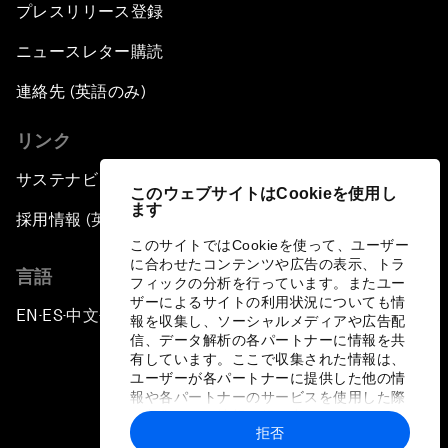
プレスリリース登録
ニュースレター購読
連絡先 (英語のみ)
リンク
サステナビリティへの取り組み
このウェブサイトはCookieを使用し
ます
採用情報 (英語のみ)
このサイトではCookieを使って、ユーザー
に合わせたコンテンツや広告の表示、トラ
言語
フィックの分析を行っています。またユー
ザーによるサイトの利用状況についても情
EN
ES
中文
日本語
▪
▪
▪
報を収集し、ソーシャルメディアや広告配
信、データ解析の各パートナーに情報を共
有しています。ここで収集された情報は、
ユーザーが各パートナーに提供した他の情
報や各パートナーのサービスを使用した際
に収集された情報と組み合わされ、各パー
拒否
トナーによって使用されることがありま