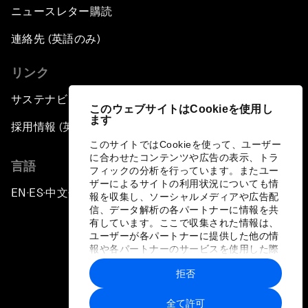
ニュースレター購読
連絡先 (英語のみ)
リンク
サステナビリティへの取り組み
このウェブサイトはCookieを使用し
ます
採用情報 (英語のみ)
このサイトではCookieを使って、ユーザー
に合わせたコンテンツや広告の表示、トラ
言語
フィックの分析を行っています。またユー
ザーによるサイトの利用状況についても情
EN
ES
中文
日本語
▪
▪
▪
報を収集し、ソーシャルメディアや広告配
信、データ解析の各パートナーに情報を共
有しています。ここで収集された情報は、
ユーザーが各パートナーに提供した他の情
報や各パートナーのサービスを使用した際
に収集された情報と組み合わされ、各パー
拒否
トナーによって使用されることがありま
プライバシーポリシーと利用規約
す。
全て許可