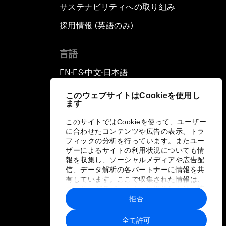
サステナビリティへの取り組み
採用情報 (英語のみ)
て
言語
EN
ES
中文
日本語
▪
▪
▪
このウェブサイトはCookieを使用し
ます
このサイトではCookieを使って、ユーザー
に合わせたコンテンツや広告の表示、トラ
フィックの分析を行っています。またユー
ザーによるサイトの利用状況についても情
報を収集し、ソーシャルメディアや広告配
信、データ解析の各パートナーに情報を共
有しています。ここで収集された情報は、
ユーザーが各パートナーに提供した他の情
報や各パートナーのサービスを使用した際
拒否
に収集された情報と組み合わされ、各パー
トナーによって使用されることがありま
全て許可