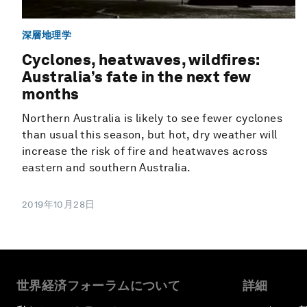
深層地理学
Cyclones, heatwaves, wildfires:
Australia’s fate in the next few
months
Northern Australia is likely to see fewer cyclones
than usual this season, but hot, dry weather will
increase the risk of fire and heatwaves across
eastern and southern Australia.
2019年10月28日
世界経済フォーラムについて
詳細