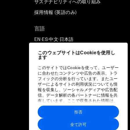
サステナビリティへの取り組み
採用情報 (英語のみ)
て
言語
EN
ES
中文
日本語
▪
▪
▪
このウェブサイトはCookieを使用し
ます
このサイトではCookieを使って、ユーザー
に合わせたコンテンツや広告の表示、トラ
フィックの分析を行っています。またユー
ザーによるサイトの利用状況についても情
報を収集し、ソーシャルメディアや広告配
信、データ解析の各パートナーに情報を共
有しています。ここで収集された情報は、
ユーザーが各パートナーに提供した他の情
報や各パートナーのサービスを使用した際
拒否
に収集された情報と組み合わされ、各パー
トナーによって使用されることがありま
全て許可
す。