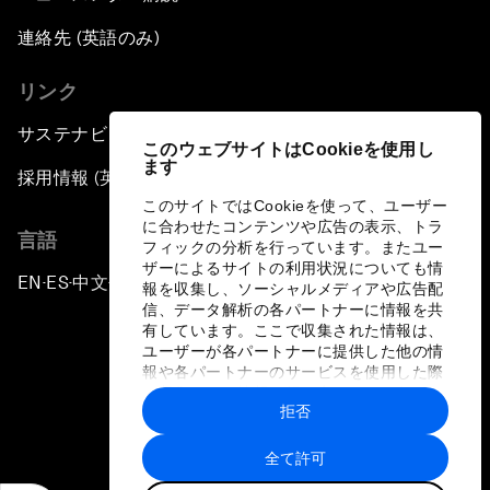
連絡先 (英語のみ)
リンク
サステナビリティへの取り組み
このウェブサイトはCookieを使用し
ます
採用情報 (英語のみ)
このサイトではCookieを使って、ユーザー
に合わせたコンテンツや広告の表示、トラ
言語
フィックの分析を行っています。またユー
ザーによるサイトの利用状況についても情
EN
ES
中文
日本語
▪
▪
▪
報を収集し、ソーシャルメディアや広告配
信、データ解析の各パートナーに情報を共
有しています。ここで収集された情報は、
ユーザーが各パートナーに提供した他の情
報や各パートナーのサービスを使用した際
に収集された情報と組み合わされ、各パー
拒否
トナーによって使用されることがありま
プライバシーポリシーと利用規約
す。
全て許可
サイトマップ