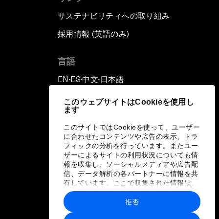
サステナビリティへの取り組み
採用情報 (英語のみ)
て
言語
EN
ES
中文
日本語
▪
▪
▪
このウェブサイトはCookieを使用し
ます
このサイトではCookieを使って、ユーザー
に合わせたコンテンツや広告の表示、トラ
フィックの分析を行っています。またユー
ザーによるサイトの利用状況についても情
報を収集し、ソーシャルメディアや広告配
信、データ解析の各パートナーに情報を共
有しています。ここで収集された情報は、
ユーザーが各パートナーに提供した他の情
報や各パートナーのサービスを使用した際
拒否
に収集された情報と組み合わされ、各パー