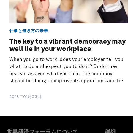
仕事と働き方の未来
The key to a vibrant democracy may
well lie in your workplace
When you go to work, does your employer tell you
what to do and expect you to do it? Or do they
instead ask you what you think the company
should be doing to improve its operations and be...
2018年01月03日
世界経済フォーラムについて
詳細