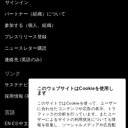
サインイン
パートナー（組織）について
参加する（個人、組織）
プレスリリース登録
ニュースレター購読
連絡先 (英語のみ)
リンク
サステナビリティへの取り組み
このウェブサイトはCookieを使用し
ます
採用情報 (英語のみ)
このサイトではCookieを使って、ユーザー
に合わせたコンテンツや広告の表示、トラ
言語
フィックの分析を行っています。またユー
ザーによるサイトの利用状況についても情
EN
ES
中文
日本語
▪
▪
▪
報を収集し、ソーシャルメディアや広告配