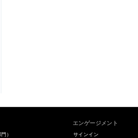
エンゲージメント
部門）
サインイン