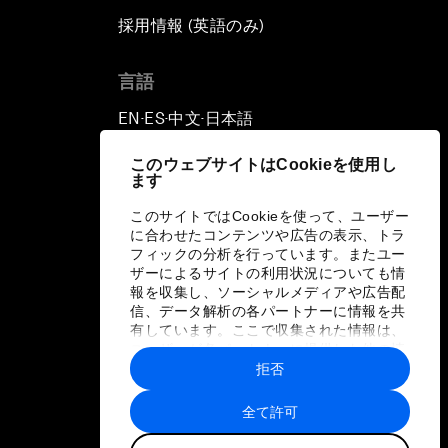
採用情報 (英語のみ)
て
言語
EN
ES
中文
日本語
▪
▪
▪
このウェブサイトはCookieを使用し
ます
このサイトではCookieを使って、ユーザー
に合わせたコンテンツや広告の表示、トラ
フィックの分析を行っています。またユー
ザーによるサイトの利用状況についても情
報を収集し、ソーシャルメディアや広告配
信、データ解析の各パートナーに情報を共
有しています。ここで収集された情報は、
ユーザーが各パートナーに提供した他の情
報や各パートナーのサービスを使用した際
拒否
に収集された情報と組み合わされ、各パー
トナーによって使用されることがありま
全て許可
す。