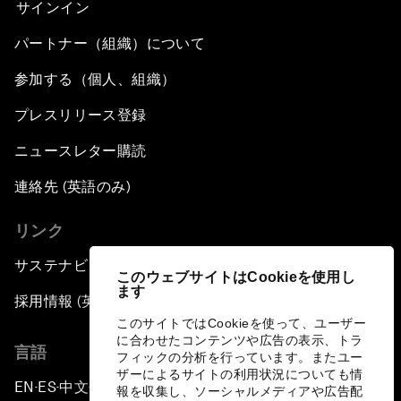
サインイン
パートナー（組織）について
参加する（個人、組織）
プレスリリース登録
ニュースレター購読
連絡先 (英語のみ)
リンク
サステナビリティへの取り組み
このウェブサイトはCookieを使用し
ます
採用情報 (英語のみ)
このサイトではCookieを使って、ユーザー
に合わせたコンテンツや広告の表示、トラ
言語
フィックの分析を行っています。またユー
ザーによるサイトの利用状況についても情
EN
ES
中文
日本語
▪
▪
▪
報を収集し、ソーシャルメディアや広告配