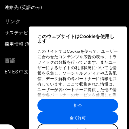
連絡先 (英語のみ)
リンク
サステナビリティへの取り組み
このウェブサイトはCookieを使用し
ます
採用情報 (英語のみ)
このサイトではCookieを使って、ユーザー
に合わせたコンテンツや広告の表示、トラ
言語
フィックの分析を行っています。またユー
ザーによるサイトの利用状況についても情
EN
ES
中文
日本語
▪
▪
▪
報を収集し、ソーシャルメディアや広告配
信、データ解析の各パートナーに情報を共
有しています。ここで収集された情報は、
ユーザーが各パートナーに提供した他の情
報や各パートナーのサービスを使用した際
に収集された情報と組み合わされ、各パー
拒否
トナーによって使用されることがありま
プライバシーポリシーと利用規約
す。
全て許可
サイトマップ