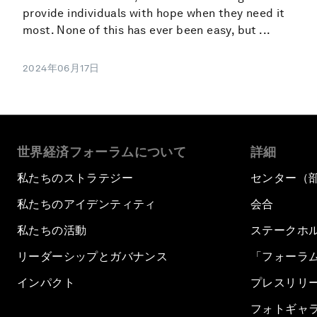
provide individuals with hope when they need it
most. None of this has ever been easy, but ...
2024年06月17日
世界経済フォーラムについて
詳細
私たちのストラテジー
センター（
私たちのアイデンティティ
会合
私たちの活動
ステークホ
リーダーシップとガバナンス
「フォーラ
インパクト
プレスリリ
フォトギャ