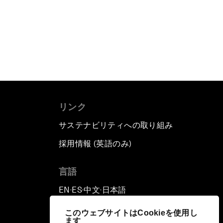
リンク
サステナビリティへの取り組み
採用情報 (英語のみ)
て
言語
EN
ES
中文
日本語
▪
▪
▪
このウェブサイトはCookieを使用し
ます