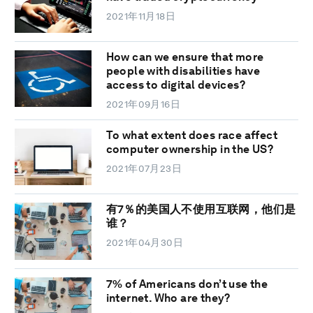
2021年11月18日
How can we ensure that more
people with disabilities have
access to digital devices?
2021年09月16日
To what extent does race affect
computer ownership in the US?
2021年07月23日
有7％的美国人不使用互联网，他们是
谁？
2021年04月30日
7% of Americans don’t use the
internet. Who are they?