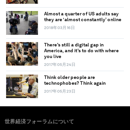
Almost a quarter of US adults say
they are ‘almost constantly’ online
2018年03月16日
There's still a digital gap in
America, and it's to do with where
you live
2017年05月24日
Think older people are
technophobes? Think again
2017年05月23日
世界経済フォーラムについて