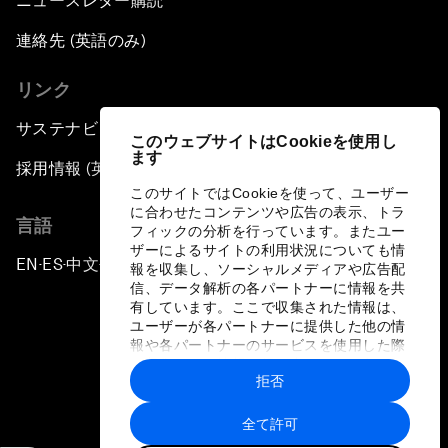
ニュースレター購読
連絡先 (英語のみ)
リンク
サステナビリティへの取り組み
このウェブサイトはCookieを使用し
ます
採用情報 (英語のみ)
このサイトではCookieを使って、ユーザー
に合わせたコンテンツや広告の表示、トラ
言語
フィックの分析を行っています。またユー
ザーによるサイトの利用状況についても情
EN
ES
中文
日本語
▪
▪
▪
報を収集し、ソーシャルメディアや広告配
信、データ解析の各パートナーに情報を共
有しています。ここで収集された情報は、
ユーザーが各パートナーに提供した他の情
報や各パートナーのサービスを使用した際
に収集された情報と組み合わされ、各パー
拒否
トナーによって使用されることがありま
プライバシーポリシーと利用規約
す。
全て許可
サイトマップ