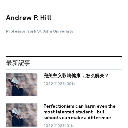
Andrew P. Hill
Professor, York St John University
最新記事
完美主义影响健康，怎么解决？
2022年02月09日
Perfectionism can harm even the
most talented student – but
schools can make a difference
2022年02月01日