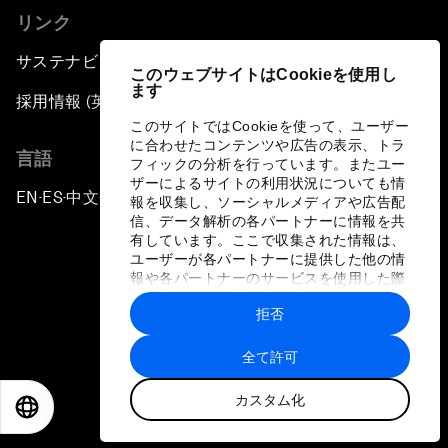
リンク
サステナビリティへの取り組み
このウェブサイトはCookieを使用し
ます
採用情報 (英語のみ)
このサイトではCookieを使って、ユーザー
に合わせたコンテンツや広告の表示、トラ
言語
フィックの分析を行っています。またユー
ザーによるサイトの利用状況についても情
EN
ES
中文
日本語
▪
▪
▪
報を収集し、ソーシャルメディアや広告配
信、データ解析の各パートナーに情報を共
有しています。ここで収集された情報は、
ユーザーが各パートナーに提供した他の情
報や各パートナーのサービスを使用した際
に収集された情報と組み合わされ、各パー
拒否
トナーによって使用されることがありま
プライバシーポリシーと利用規約
す。
全て許可
サイトマップ
カスタム化
©
2026
世界経済フォーラム
EN
ES
中文
日本語