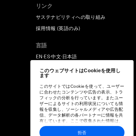
リンク
サステナビリティへの取り組み
採用情報 (英語のみ)
て
言語
EN
ES
中文
日本語
▪
▪
▪
このウェブサイトはCookieを使用し
ます
このサイトではCookieを使って、ユーザー
に合わせたコンテンツや広告の表示、トラ
フィックの分析を行っています。またユー
ザーによるサイトの利用状況についても情
報を収集し、ソーシャルメディアや広告配
信、データ解析の各パートナーに情報を共
有しています。ここで収集された情報は、
ユーザーが各パートナーに提供した他の情
報や各パートナーのサービスを使用した際
拒否