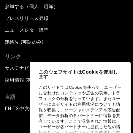
参加する（個人、組織）
プレスリリース登録
ニュースレター購読
連絡先 (英語のみ)
リンク
サステナビリティへの取り組み
このウェブサイトはCookieを使用し
ます
採用情報 (英語のみ)
このサイトではCookieを使って、ユーザー
に合わせたコンテンツや広告の表示、トラ
言語
フィックの分析を行っています。またユー
ザーによるサイトの利用状況についても情
EN
ES
中文
日本語
▪
▪
▪
報を収集し、ソーシャルメディアや広告配
信、データ解析の各パートナーに情報を共
有しています。ここで収集された情報は、
ユーザーが各パートナーに提供した他の情
報や各パートナーのサービスを使用した際