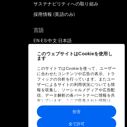
サステナビリティへの取り組み
採用情報 (英語のみ)
て
言語
EN
ES
中文
日本語
▪
▪
▪
このウェブサイトはCookieを使用し
ます
このサイトではCookieを使って、ユーザー
に合わせたコンテンツや広告の表示、トラ
フィックの分析を行っています。またユー
ザーによるサイトの利用状況についても情
報を収集し、ソーシャルメディアや広告配
信、データ解析の各パートナーに情報を共
有しています。ここで収集された情報は、
ユーザーが各パートナーに提供した他の情
報や各パートナーのサービスを使用した際
拒否
に収集された情報と組み合わされ、各パー
トナーによって使用されることがありま
全て許可