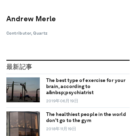
Andrew Merle
Contributor, Quartz
最新記事
The best type of exercise for your
brain, according to
a&nbsp;psychiatrist
2019年06月19日
The healthiest people in the world
don't go to the gym
2018年11月19日