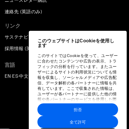
ニュースレター購読
連絡先 (英語のみ)
リンク
サステナビリティへの取り組み
このウェブサイトはCookieを使用し
ます
採用情報 (英語のみ)
このサイトではCookieを使って、ユーザー
に合わせたコンテンツや広告の表示、トラ
言語
フィックの分析を行っています。またユー
ザーによるサイトの利用状況についても情
EN
ES
中文
日本語
▪
▪
▪
報を収集し、ソーシャルメディアや広告配
信、データ解析の各パートナーに情報を共
有しています。ここで収集された情報は、
ユーザーが各パートナーに提供した他の情
報や各パートナーのサービスを使用した際
に収集された情報と組み合わされ、各パー
拒否
トナーによって使用されることがありま
プライバシーポリシーと利用規約
す。
全て許可
サイトマップ