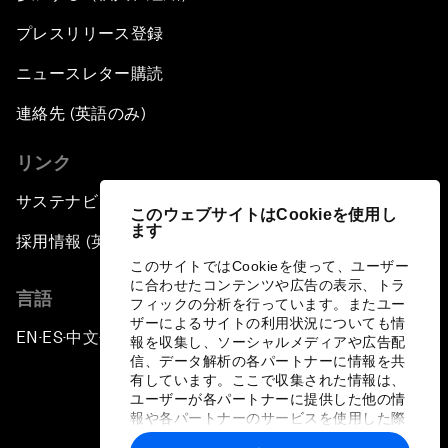
プレスリリース登録
ニュースレター購読
連絡先 (英語のみ)
リンク
サステナビリティへの取り組み
このウェブサイトはCookieを使用し
ます
採用情報 (英語のみ)
このサイトではCookieを使って、ユーザー
に合わせたコンテンツや広告の表示、トラ
言語
フィックの分析を行っています。またユー
ザーによるサイトの利用状況についても情
EN
ES
中文
日本語
▪
▪
▪
報を収集し、ソーシャルメディアや広告配
信、データ解析の各パートナーに情報を共
有しています。ここで収集された情報は、
ユーザーが各パートナーに提供した他の情
報や各パートナーのサービスを使用した際
に収集された情報と組み合わされ、各パー