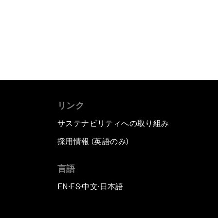
リンク
サステナビリティへの取り組み
採用情報 (英語のみ)
て
言語
EN
ES
中文
日本語
▪
▪
▪