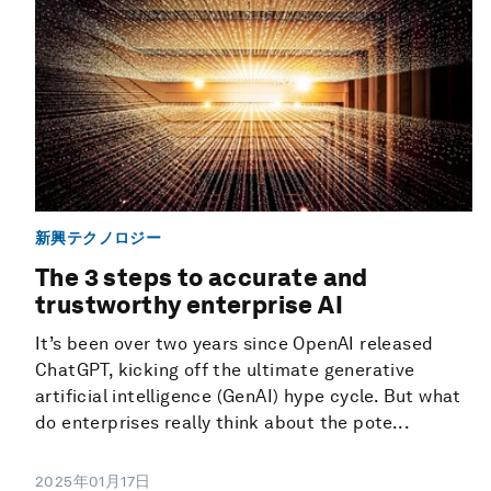
新興テクノロジー
The 3 steps to accurate and
trustworthy enterprise AI
It’s been over two years since OpenAI released
ChatGPT, kicking off the ultimate generative
artificial intelligence (GenAI) hype cycle. But what
do enterprises really think about the pote...
2025年01月17日