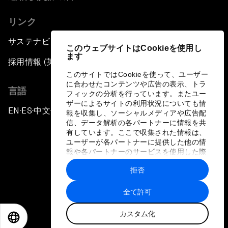
リンク
サステナビリティへの取り組み
このウェブサイトはCookieを使用し
ます
採用情報 (英語のみ)
このサイトではCookieを使って、ユーザー
に合わせたコンテンツや広告の表示、トラ
言語
フィックの分析を行っています。またユー
ザーによるサイトの利用状況についても情
EN
ES
中文
日本語
▪
▪
▪
報を収集し、ソーシャルメディアや広告配
信、データ解析の各パートナーに情報を共
有しています。ここで収集された情報は、
ユーザーが各パートナーに提供した他の情
報や各パートナーのサービスを使用した際
に収集された情報と組み合わされ、各パー
拒否
トナーによって使用されることがありま
プライバシーポリシーと利用規約
す。
全て許可
サイトマップ
カスタム化
©
2026
世界経済フォーラム
EN
ES
中文
日本語