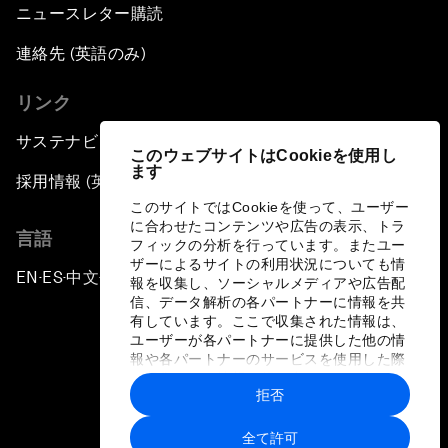
ニュースレター購読
連絡先 (英語のみ)
リンク
サステナビリティへの取り組み
このウェブサイトはCookieを使用し
ます
採用情報 (英語のみ)
このサイトではCookieを使って、ユーザー
に合わせたコンテンツや広告の表示、トラ
言語
フィックの分析を行っています。またユー
ザーによるサイトの利用状況についても情
EN
ES
中文
日本語
▪
▪
▪
報を収集し、ソーシャルメディアや広告配
信、データ解析の各パートナーに情報を共
有しています。ここで収集された情報は、
ユーザーが各パートナーに提供した他の情
報や各パートナーのサービスを使用した際
に収集された情報と組み合わされ、各パー
拒否
トナーによって使用されることがありま
プライバシーポリシーと利用規約
す。
全て許可