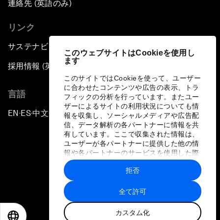
連絡先 (英語のみ)
リンク
サステナビリティへの取り組み
このウェブサイトはCookieを使用し
ます
採用情報 (英語のみ)
このサイトではCookieを使って、ユーザー
に合わせたコンテンツや広告の表示、トラ
言語
フィックの分析を行っています。またユー
ザーによるサイトの利用状況についても情
EN
ES
中文
日本語
▪
▪
▪
報を収集し、ソーシャルメディアや広告配
信、データ解析の各パートナーに情報を共
有しています。ここで収集された情報は、
ユーザーが各パートナーに提供した他の情
報や各パートナーのサービスを使用した際
に収集された情報と組み合わされ、各パー
拒否
トナーによって使用されることがありま
プライバシーポリシーと利用規約
す。
全て許可
サイトマップ
カスタム化
©
2026
世界経済フォーラム
EN
ES
中文
日本語