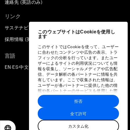
連絡先 (英語のみ)
リンク
サステナビリティへの取り組み
このウェブサイトはCookieを使用し
ます
採用情報 (英語のみ)
このサイトではCookieを使って、ユーザー
に合わせたコンテンツや広告の表示、トラ
言語
フィックの分析を行っています。またユー
ザーによるサイトの利用状況についても情
EN
ES
中文
日本語
▪
▪
▪
報を収集し、ソーシャルメディアや広告配
信、データ解析の各パートナーに情報を共
有しています。ここで収集された情報は、
ユーザーが各パートナーに提供した他の情
報や各パートナーのサービスを使用した際
に収集された情報と組み合わされ、各パー
拒否
トナーによって使用されることがありま
プライバシーポリシーと利用規約
す。
全て許可
サイトマップ
カスタム化
©
2026
世界経済フォーラム
EN
ES
中文
日本語