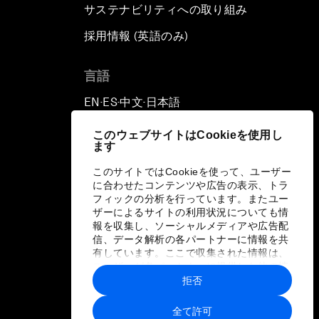
サステナビリティへの取り組み
採用情報 (英語のみ)
て
言語
EN
ES
中文
日本語
▪
▪
▪
このウェブサイトはCookieを使用し
ます
このサイトではCookieを使って、ユーザー
に合わせたコンテンツや広告の表示、トラ
フィックの分析を行っています。またユー
ザーによるサイトの利用状況についても情
報を収集し、ソーシャルメディアや広告配
信、データ解析の各パートナーに情報を共
有しています。ここで収集された情報は、
ユーザーが各パートナーに提供した他の情
報や各パートナーのサービスを使用した際
拒否
に収集された情報と組み合わされ、各パー
トナーによって使用されることがありま
全て許可