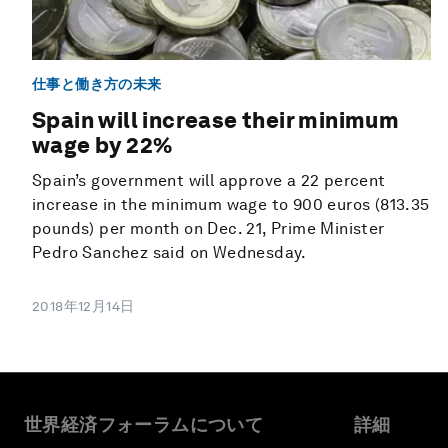
仕事と働き方の未来
Spain will increase their minimum
wage by 22%
Spain’s government will approve a 22 percent
increase in the minimum wage to 900 euros (813.35
pounds) per month on Dec. 21, Prime Minister
Pedro Sanchez said on Wednesday.
2018年12月14日
世界経済フォーラムについて
詳細