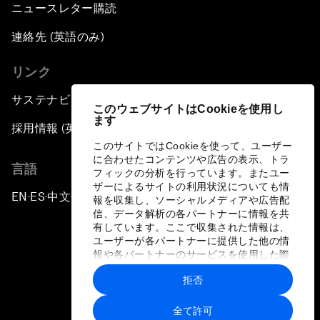
ニュースレター購読
連絡先 (英語のみ)
リンク
サステナビリティへの取り組み
このウェブサイトはCookieを使用し
ます
採用情報 (英語のみ)
このサイトではCookieを使って、ユーザー
に合わせたコンテンツや広告の表示、トラ
言語
フィックの分析を行っています。またユー
ザーによるサイトの利用状況についても情
EN
ES
中文
日本語
▪
▪
▪
報を収集し、ソーシャルメディアや広告配
信、データ解析の各パートナーに情報を共
有しています。ここで収集された情報は、
ユーザーが各パートナーに提供した他の情
報や各パートナーのサービスを使用した際
に収集された情報と組み合わされ、各パー
拒否
トナーによって使用されることがありま
プライバシーポリシーと利用規約
す。
全て許可
サイトマップ