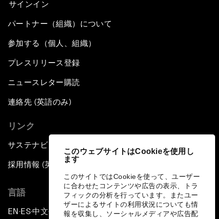
サインイン
パートナー（組織）について
参加する（個人、組織）
プレスリリース登録
ニュースレター購読
連絡先 (英語のみ)
リンク
サステナビリティへの取り組み
このウェブサイトはCookieを使用し
ます
採用情報 (英語のみ)
このサイトではCookieを使って、ユーザー
に合わせたコンテンツや広告の表示、トラ
言語
フィックの分析を行っています。またユー
ザーによるサイトの利用状況についても情
EN
ES
中文
日本語
▪
▪
▪
報を収集し、ソーシャルメディアや広告配