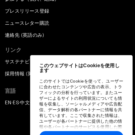
プレスリリース登録
ニュースレター購読
連絡先 (英語のみ)
リンク
サステナビリティへの取り組み
このウェブサイトはCookieを使用し
ます
採用情報 (英語のみ)
このサイトではCookieを使って、ユーザー
に合わせたコンテンツや広告の表示、トラ
言語
フィックの分析を行っています。またユー
ザーによるサイトの利用状況についても情
EN
ES
中文
日本語
▪
▪
▪
報を収集し、ソーシャルメディアや広告配
信、データ解析の各パートナーに情報を共
有しています。ここで収集された情報は、
ユーザーが各パートナーに提供した他の情
報や各パートナーのサービスを使用した際
に収集された情報と組み合わされ、各パー