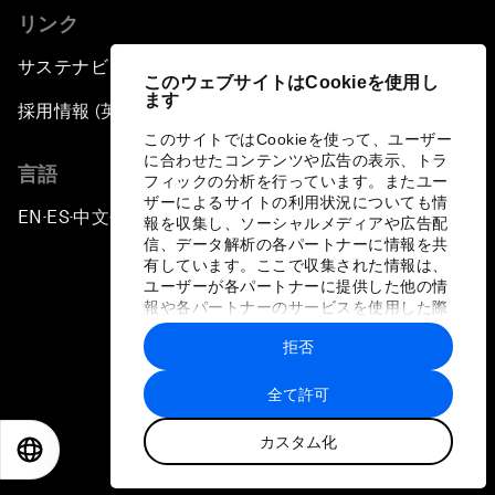
リンク
サステナビリティへの取り組み
このウェブサイトはCookieを使用し
ます
採用情報 (英語のみ)
このサイトではCookieを使って、ユーザー
に合わせたコンテンツや広告の表示、トラ
言語
フィックの分析を行っています。またユー
ザーによるサイトの利用状況についても情
EN
ES
中文
日本語
▪
▪
▪
報を収集し、ソーシャルメディアや広告配
信、データ解析の各パートナーに情報を共
有しています。ここで収集された情報は、
ユーザーが各パートナーに提供した他の情
報や各パートナーのサービスを使用した際
に収集された情報と組み合わされ、各パー
拒否
トナーによって使用されることがありま
プライバシーポリシーと利用規約
す。
全て許可
サイトマップ
カスタム化
©
2026
世界経済フォーラム
EN
ES
中文
日本語