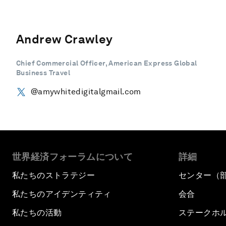
Andrew Crawley
Chief Commercial Officer, American Express Global
Business Travel
@amywhitedigitalgmail.com
世界経済フォーラムについて
詳細
私たちのストラテジー
センター（
私たちのアイデンティティ
会合
私たちの活動
ステークホ