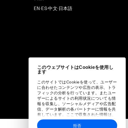
EN
ES
中文
日本語
▪
▪
▪
このウェブサイトはCookieを使用し
ます
このサイトではCookieを使って、ユーザー
に合わせたコンテンツや広告の表示、トラ
フィックの分析を行っています。またユー
ザーによるサイトの利用状況についても情
報を収集し、ソーシャルメディアや広告配
信、データ解析の各パートナーに情報を共
有しています。ここで収集された情報は、
ユーザーが各パートナーに提供した他の情
報や各パートナーのサービスを使用した際
拒否