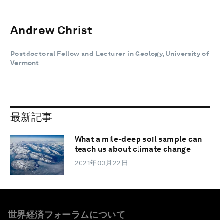
Andrew Christ
Postdoctoral Fellow and Lecturer in Geology, University of
Vermont
最新記事
What a mile-deep soil sample can
teach us about climate change
2021年03月22日
世界経済フォーラムについて